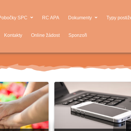
Pobočky SPC
RC APA
Dokumenty
Typy postiž
Kontakty
Online žádost
Sponzoři