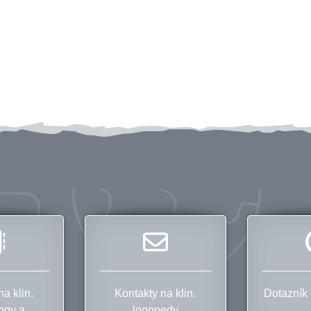
a klin.
Kontakty na klin.
Dotazník 
ogy a
logopedy