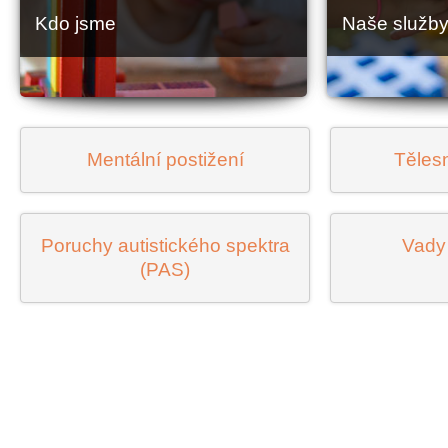
Kdo jsme
Naše služb
Mentální postižení
Tělesn
Poruchy autistického spektra
Vady 
(PAS)