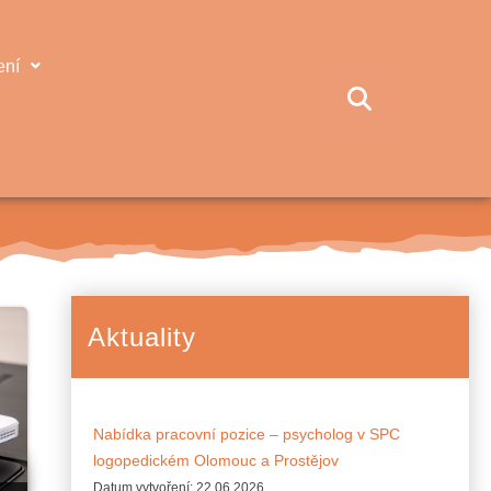
ení
Aktuality
Nabídka pracovní pozice – psycholog v SPC
logopedickém Olomouc a Prostějov
Datum vytvoření:
22.06.2026