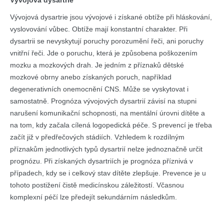
Vývojová dysartrie
Vývojová dysartrie jsou vývojové i získané obtíže při hláskování,
vyslovování vůbec. Obtíže mají konstantní charakter. Při
dysartrii se nevyskytují poruchy porozumění řeči, ani poruchy
vnitřní řeči. Jde o poruchu, která je způsobena poškozením
mozku a mozkových drah. Je jedním z příznaků dětské
mozkové obrny anebo získaných poruch, například
degenerativních onemocnění CNS. Může se vyskytovat i
samostatně. Prognóza vývojových dysartrií závisí na stupni
narušení komunikační schopnosti, na mentální úrovni dítěte a
na tom, kdy začala cílená logopedická péče. S prevencí je třeba
začít již v předřečových stádiích. Vzhledem k rozdílným
příznakům jednotlivých typů dysartrií nelze jednoznačně určit
prognózu. Při získaných dysartriích je prognóza příznivá v
případech, kdy se i celkový stav dítěte zlepšuje. Prevence je u
tohoto postižení čistě medicínskou záležitostí. Včasnou
komplexní péčí lze předejít sekundárním následkům.