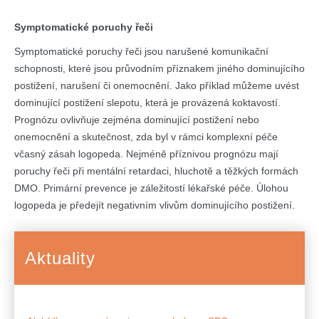
Symptomatické poruchy řeči
Symptomatické poruchy řeči jsou narušené komunikační
schopnosti, které jsou průvodním příznakem jiného dominujícího
postižení, narušení či onemocnění. Jako příklad můžeme uvést
dominující postižení slepotu, která je provázená koktavostí.
Prognózu ovlivňuje zejména dominující postižení nebo
onemocnění a skutečnost, zda byl v rámci komplexní péče
včasný zásah logopeda. Nejméně příznivou prognózu mají
poruchy řeči při mentální retardaci, hluchotě a těžkých formách
DMO. Primární prevence je záležitostí lékařské péče. Úlohou
logopeda je předejít negativním vlivům dominujícího postižení.
Aktuality