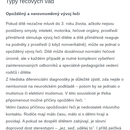
Typy řečových vad
Opožděný a nerovnoměrný vývoj řeči
Pokud dítě nezačne mluvit do 3. roku života, ačkoliv nejsou
postiženy smysly, intelekt, motorika, řečové orgány, prostředí
přiměřeně stimuluje vývoj řeči dítěte a dítě přiměřeně reaguje
na podněty z prostředí (i když nonverbálně), může se jednat o
opožděný vývoj řeči. Dítě může dosáhnout normální řečové
úrovně, ale v každém případě je nutné komplexní vyšetření
zainteresovaných odborníků a speciálně-pedagogické vedení
rodičů i dítěte.
Z hlediska diferenciální diagnostiky je důležité zjistit, zda nejde o
nemluvnost na neurotickém podkladě – potom by se jednalo o
mutismus či elektivní mutismus. V této souvislosti je třeba
připomenout možné příčiny opoždění řeči. ¨
Velmi častou příčinou opožďování řeči je nedostatek mluvního
kontaktu. Rodiče mají málo času, málo si s dětmi hrají a
povídají. A pokud se dospělí dítětem zabývají, je slovní
doprovod dost stereotypní – „jez, seď, udělej to”. I příliš pečlivá