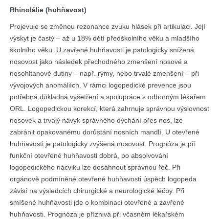
Rhinolálie (huhňavost)
Projevuje se změnou rezonance zvuku hlásek při artikulaci. Její
výskyt je častý – až u 18% dětí předškolního věku a mladšího
školního věku. U zavřené huhňavosti je patologicky snížená
nosovost jako následek přechodného zmenšení nosové a
nosohltanové dutiny – např. rýmy, nebo trvalé zmenšení – při
vývojových anomáliích. V rámci logopedické prevence jsou
potřebná důkladná vyšetření a spolupráce s odborným lékařem
ORL. Logopedickou korekcí, která zahrnuje správnou výslovnost
nosovek a trvalý návyk správného dýchání přes nos, lze
zabránit opakovanému dorůstání nosních mandlí. U otevřené
huhňavosti je patologicky zvýšená nosovost. Prognóza je při
funkční otevřené huhňavosti dobrá, po absolvování
logopedického nácviku lze dosáhnout správnou řeč. Při
orgánově podmíněné otevřené huhňavosti úspěch logopeda
závisí na výsledcích chirurgické a neurologické léčby. Při
smíšené huhňavosti jde o kombinaci otevřené a zavřené
huhňavosti. Prognóza je příznivá při včasném lékařském