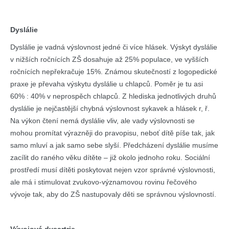
Dyslálie
Dyslálie je vadná výslovnost jedné či více hlásek. Výskyt dyslálie
v nižších ročnících ZŠ dosahuje až 25% populace, ve vyšších
ročnících nepřekračuje 15%. Známou skutečností z logopedické
praxe je převaha výskytu dyslálie u chlapců. Poměr je tu asi
60% : 40% v neprospěch chlapců. Z hlediska jednotlivých druhů
dyslálie je nejčastější chybná výslovnost sykavek a hlásek r, ř.
Na výkon čtení nemá dyslálie vliv, ale vady výslovnosti se
mohou promítat výrazněji do pravopisu, neboť dítě píše tak, jak
samo mluví a jak samo sebe slyší. Předcházení dyslálie musíme
zacílit do raného věku dítěte – již okolo jednoho roku. Sociální
prostředí musí dítěti poskytovat nejen vzor správné výslovnosti,
ale má i stimulovat zvukovo-významovou rovinu řečového
vývoje tak, aby do ZŠ nastupovaly děti se správnou výslovností.