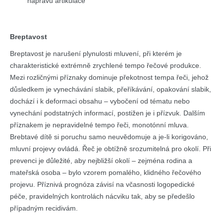
nápravu artikulace
Breptavost
Breptavost je narušení plynulosti mluvení, při kterém je
charakteristické extrémně zrychlené tempo řečové produkce.
Mezi rozličnými příznaky dominuje překotnost tempa řeči, jehož
důsledkem je vynechávání slabik, přeříkávání, opakování slabik,
dochází i k deformaci obsahu – vybočení od tématu nebo
vynechání podstatných informací, postižen je i přízvuk. Dalším
příznakem je nepravidelné tempo řeči, monotónní mluva.
Brebtavé dítě si poruchu samo neuvědomuje a je-li korigováno,
mluvní projevy ovládá. Řeč je obtížně srozumitelná pro okolí. Při
prevenci je důležité, aby nejbližší okolí – zejména rodina a
mateřská osoba – bylo vzorem pomalého, klidného řečového
projevu. Příznivá prognóza závisí na včasnosti logopedické
péče, pravidelných kontrolách nácviku tak, aby se předešlo
případným recidivám.