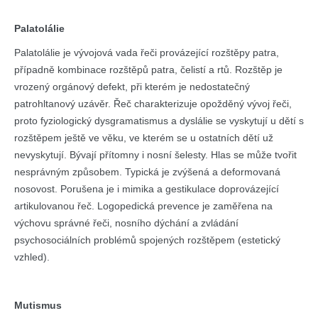
Palatolálie
Palatolálie je vývojová vada řeči provázející rozštěpy patra,
případně kombinace rozštěpů patra, čelistí a rtů. Rozštěp je
vrozený orgánový defekt, při kterém je nedostatečný
patrohltanový uzávěr. Řeč charakterizuje opožděný vývoj řeči,
proto fyziologický dysgramatismus a dyslálie se vyskytují u dětí s
rozštěpem ještě ve věku, ve kterém se u ostatních dětí už
nevyskytují. Bývají přítomny i nosní šelesty. Hlas se může tvořit
nesprávným způsobem. Typická je zvýšená a deformovaná
nosovost. Porušena je i mimika a gestikulace doprovázející
artikulovanou řeč. Logopedická prevence je zaměřena na
výchovu správné řeči, nosního dýchání a zvládání
psychosociálních problémů spojených rozštěpem (estetický
vzhled).
Mutismus