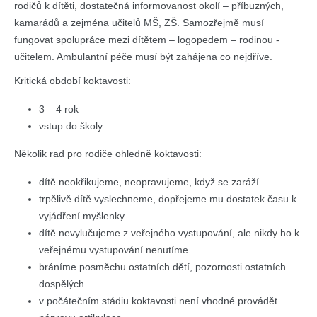
rodičů k dítěti, dostatečná informovanost okolí – příbuzných,
kamarádů a zejména učitelů MŠ, ZŠ. Samozřejmě musí
fungovat spolupráce mezi dítětem – logopedem – rodinou -
učitelem. Ambulantní péče musí být zahájena co nejdříve.
Kritická období koktavosti:
3 – 4 rok
vstup do školy
Několik rad pro rodiče ohledně koktavosti:
dítě neokřikujeme, neopravujeme, když se zaráží
trpělivě dítě vyslechneme, dopřejeme mu dostatek času k
vyjádření myšlenky
dítě nevylučujeme z veřejného vystupování, ale nikdy ho k
veřejnému vystupování nenutíme
bráníme posměchu ostatních dětí, pozornosti ostatních
dospělých
v počátečním stádiu koktavosti není vhodné provádět