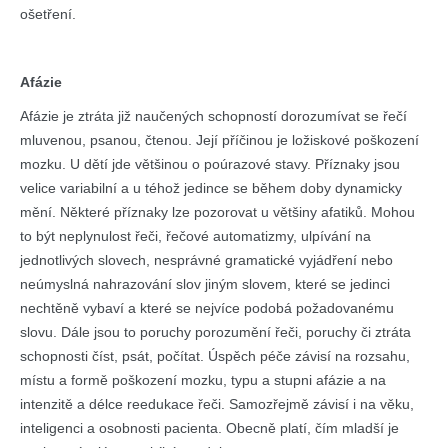
ošetření.
Afázie
Afázie je ztráta již naučených schopností dorozumívat se řečí
mluvenou, psanou, čtenou. Její příčinou je ložiskové poškození
mozku. U dětí jde většinou o poúrazové stavy. Příznaky jsou
velice variabilní a u téhož jedince se během doby dynamicky
mění. Některé příznaky lze pozorovat u většiny afatiků. Mohou
to být neplynulost řeči, řečové automatizmy, ulpívání na
jednotlivých slovech, nesprávné gramatické vyjádření nebo
neúmyslná nahrazování slov jiným slovem, které se jedinci
nechtěně vybaví a které se nejvíce podobá požadovanému
slovu. Dále jsou to poruchy porozumění řeči, poruchy či ztráta
schopnosti číst, psát, počítat. Úspěch péče závisí na rozsahu,
místu a formě poškození mozku, typu a stupni afázie a na
intenzitě a délce reedukace řeči. Samozřejmě závisí i na věku,
inteligenci a osobnosti pacienta. Obecně platí, čím mladší je