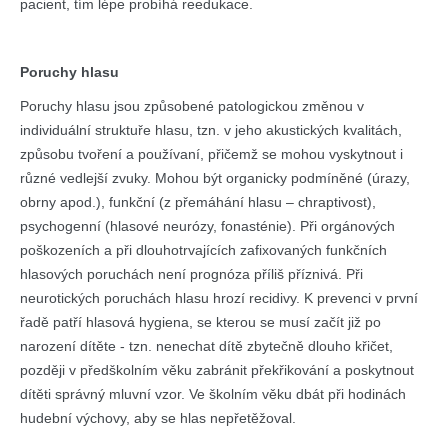
pacient, tím lépe probíhá reedukace.
Poruchy hlasu
Poruchy hlasu jsou způsobené patologickou změnou v
individuální struktuře hlasu, tzn. v jeho akustických kvalitách,
způsobu tvoření a používaní, přičemž se mohou vyskytnout i
různé vedlejší zvuky. Mohou být organicky podmíněné (úrazy,
obrny apod.), funkční (z přemáhání hlasu – chraptivost),
psychogenní (hlasové neurózy, fonasténie). Při orgánových
poškozeních a při dlouhotrvajících zafixovaných funkčních
hlasových poruchách není prognóza příliš příznivá. Při
neurotických poruchách hlasu hrozí recidivy. K prevenci v první
řadě patří hlasová hygiena, se kterou se musí začít již po
narození dítěte - tzn. nenechat dítě zbytečně dlouho křičet,
později v předškolním věku zabránit překřikování a poskytnout
dítěti správný mluvní vzor. Ve školním věku dbát při hodinách
hudební výchovy, aby se hlas nepřetěžoval.