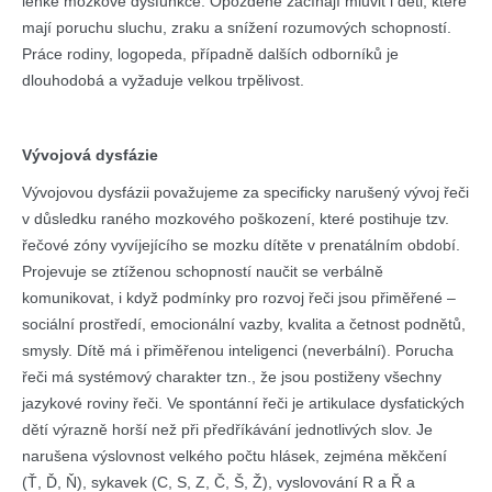
lehké mozkové dysfunkce. Opožděně začínají mluvit i děti, které
mají poruchu sluchu, zraku a snížení rozumových schopností.
Práce rodiny, logopeda, případně dalších odborníků je
dlouhodobá a vyžaduje velkou trpělivost.
Vývojová dysfázie
Vývojovou dysfázii považujeme za specificky narušený vývoj řeči
v důsledku raného mozkového poškození, které postihuje tzv.
řečové zóny vyvíjejícího se mozku dítěte v prenatálním období.
Projevuje se ztíženou schopností naučit se verbálně
komunikovat, i když podmínky pro rozvoj řeči jsou přiměřené –
sociální prostředí, emocionální vazby, kvalita a četnost podnětů,
smysly. Dítě má i přiměřenou inteligenci (neverbální). Porucha
řeči má systémový charakter tzn., že jsou postiženy všechny
jazykové roviny řeči. Ve spontánní řeči je artikulace dysfatických
dětí výrazně horší než při předříkávání jednotlivých slov. Je
narušena výslovnost velkého počtu hlásek, zejména měkčení
(Ť, Ď, Ň), sykavek (C, S, Z, Č, Š, Ž), vyslovování R a Ř a