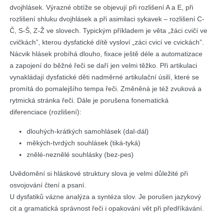
dvojhlásek. Výrazné obtíže se objevují při rozlišení A a E, při
rozlišení shluku dvojhlásek a při asimilaci sykavek – rozlišení C-
Č, S-Š, Z-Ž ve slovech. Typickým příkladem je věta „žáci cvičí ve
cvičkách”, kterou dysfatické dítě vysloví „záci cvicí ve cvickách”.
Nácvik hlásek probíhá dlouho, fixace ještě déle a automatizace
a zapojení do běžné řeči se daří jen velmi těžko. Při artikulaci
vynakládají dysfatické děti nadměrné artikulační úsilí, které se
promítá do pomalejšího tempa řeči. Změněná je též zvuková a
rytmická stránka řeči. Dále je porušena fonematická
diferenciace (rozlišení):
dlouhých-krátkých samohlásek (dal-dál)
měkých-tvrdých souhlásek (tiká-tyká)
znělé-neznělé souhlásky (bez-pes)
Uvědomění si hláskové struktury slova je velmi důležité při
osvojování čtení a psaní.
U dysfatiků vázne analýza a syntéza slov. Je porušen jazykový
cit a gramatická správnost řeči i opakování vět při předříkávání.