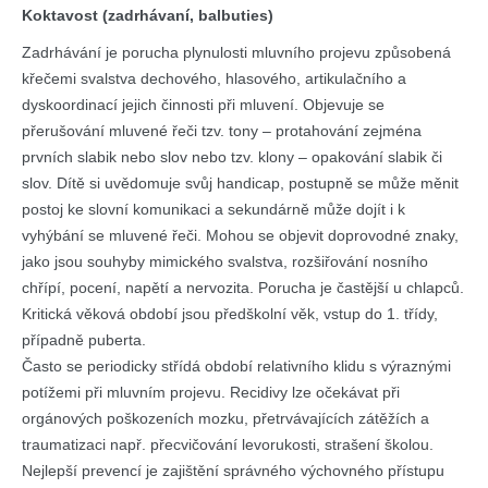
Koktavost (zadrhávaní, balbuties)
Zadrhávání je porucha plynulosti mluvního projevu způsobená
křečemi svalstva dechového, hlasového, artikulačního a
dyskoordinací jejich činnosti při mluvení. Objevuje se
přerušování mluvené řeči tzv. tony – protahování zejména
prvních slabik nebo slov nebo tzv. klony – opakování slabik či
slov. Dítě si uvědomuje svůj handicap, postupně se může měnit
postoj ke slovní komunikaci a sekundárně může dojít i k
vyhýbání se mluvené řeči. Mohou se objevit doprovodné znaky,
jako jsou souhyby mimického svalstva, rozšiřování nosního
chřípí, pocení, napětí a nervozita. Porucha je častější u chlapců.
Kritická věková období jsou předškolní věk, vstup do 1. třídy,
případně puberta.
Často se periodicky střídá období relativního klidu s výraznými
potížemi při mluvním projevu. Recidivy lze očekávat při
orgánových poškozeních mozku, přetrvávajících zátěžích a
traumatizaci např. přecvičování levorukosti, strašení školou.
Nejlepší prevencí je zajištění správného výchovného přístupu