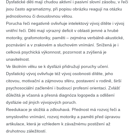
Dysfatické děti mají chudou aktivní i pasivní slovní zásobu, v řeči
jsou často agramatizmy, při popisu obrázku reagují na otázku
jednoslovnou či dvouslovnou větou.
Porucha řeči negativně ovlivňuje intelektový vývoj dítěte i vývoj
vnitřní řeči. Děti mají výrazný deficit v oblasti jemné a hrubé
motoriky, grafomotoriky, paměti – zejména verbálně-akustické,
poznávání a v zrakovém a sluchovém vnímání. Snížená je i
celková psychická výkonnost, pozornost a zvýšená je
unavitelnost.
Ve školním věku se k dysfázii přidružují poruchy učení.
Dysfatický vývoj ovlivňuje též vývoj osobnosti dítěte, jeho
citovou, motivační a zájmovou sféru, postavení v rodině, širší
psychosociální začlenění i budoucí profesní orientaci. Zvlášť
důležitá je včasná a přesná diagnóza logopeda a odlišení
dysfázie od jiných vývojových poruch.
Reedukace je složitá a zdlouhavá. Přednost má rozvoj řeči a
smyslového vnímání, rozvoj motoriky a paměti před úpravou
artikulace, která je vzhledem k závažnému postižení až
druhotnou záležitostí.