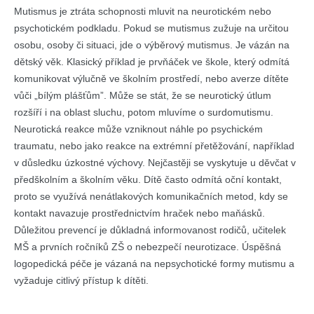
Mutismus je ztráta schopnosti mluvit na neurotickém nebo
psychotickém podkladu. Pokud se mutismus zužuje na určitou
osobu, osoby či situaci, jde o výběrový mutismus. Je vázán na
dětský věk. Klasický příklad je prvňáček ve škole, který odmítá
komunikovat výlučně ve školním prostředí, nebo averze dítěte
vůči „bílým plášťům”. Může se stát, že se neurotický útlum
rozšíří i na oblast sluchu, potom mluvíme o surdomutismu.
Neurotická reakce může vzniknout náhle po psychickém
traumatu, nebo jako reakce na extrémní přetěžování, například
v důsledku úzkostné výchovy. Nejčastěji se vyskytuje u děvčat v
předškolním a školním věku. Dítě často odmítá oční kontakt,
proto se využívá nenátlakových komunikačních metod, kdy se
kontakt navazuje prostřednictvím hraček nebo maňásků.
Důležitou prevencí je důkladná informovanost rodičů, učitelek
MŠ a prvních ročníků ZŠ o nebezpečí neurotizace. Úspěšná
logopedická péče je vázaná na nepsychotické formy mutismu a
vyžaduje citlivý přístup k dítěti.