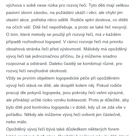
výchova v sobě nese rizika pro rozvoj řeči. Tyto děti mají velikou
pasivní slovní zásobu, na požádání ukáží i věci, ale chybí jim
vlastní akce, potřeba něco sdělit. Rodiče splní doslova, co dítěti
na očích vidí. Dítě řeč nepotřebuje, a proto se také řeč nevyvíjí.
O tom, které metody se použijí při rozvoji řeči, má v každém
případě rozhodnout logoped. V rámci rozvoje řeči má prioritu
obsahová stránka řeči před výslovností. Málokdy má opožděný
vývoj řeči tak jednoznačnou příčinu, že ji můžeme snadno
rozpoznat a odstranit. Daleko častěji se kombinují různé, pro
rozvoj řeči nevýhodné okolnosti.
Vždy se prvním objektem logopedické péče při opožděném
vývoji řeči stává ne dítě, ale dospělí kolem něj. Pokud rodiče
pracují dle pokynů logopeda, jsou pokroky řeči velmi výrazné,
ale přinášejí určité riziko vzniku koktavosti. Proto je důležité, aby
bylo dítě pod kontrolou logopeda i v době, kdy už se zdá vše v
pořádku. Někdy ale můžeme vývoj řeči ovlivnit jen částečně,
nebo málo.
Opožděný vývoj řeči bývá také důsledkem některých forem