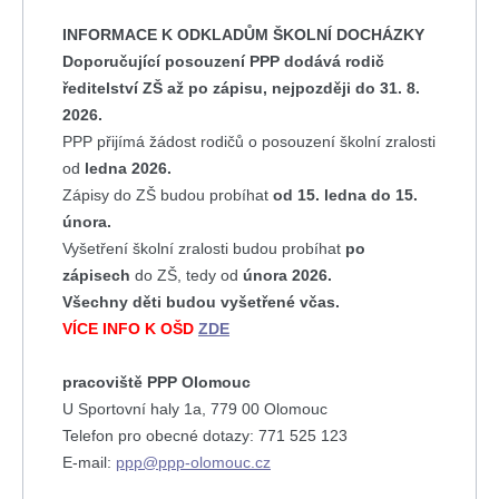
INFORMACE K ODKLADŮM ŠKOLNÍ DOCHÁZKY
Doporučující posouzení PPP dodává rodič
ředitelství ZŠ až po zápisu, nejpozději do 31. 8.
2026.
PPP přijímá žádost rodičů o posouzení školní zralosti
od
ledna 2026.
Zápisy do ZŠ budou probíhat
od
15. ledna do 15.
února.
Vyšetření školní zralosti budou probíhat
po
zápisech
do ZŠ, tedy od
února 2026.
Všechny děti budou vyšetřené včas.
VÍCE INFO K OŠD
ZDE
pracoviště PPP Olomouc
U Sportovní haly 1a, 779 00 Olomouc
Telefon pro obecné dotazy: 771 525 123
E-mail:
ppp@ppp-olomouc.cz