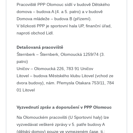
Pracoviště PPP Olomouc sídlí v budově Dětského
domova – budova A (4. a 5. patro) a v budově
Domova mládeže – budova B (přízemí).
V blízkosti PPP je sportovní hala UP, finanční úřad,
naproti obchod Lidl.
Detašovaná pracoviště
Šternberk – Šternberk, Olomoucká 1259/74 (3.
patro)
Uničov – Olomoucká 226, 783 91 Uničov
Litovel – budova Městského klubu Litovel (vchod ze
dvora budovy), nám. Přemysla Otakara 753/11, 784
01 Litovel
Vyzvednutí zpráv a doporučení v PPP Olomouc
Na Olomouckém pracovišti (U Sportovní haly) lze
vyzvedávat veškeré zprávy v 5. patře budovy A
(dětský domov) pouze ve vymezeném čase, tj.: